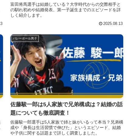
、
富田将馬選手は結婚している？大学時代からの交際相手と
、
の馴れ初めや結婚発表、第一子誕生までのエピソードを詳
しく紹介します。
23
2025.08.13
バレーボール男子
佐藤駿一郎は5人家族で兄弟構成は？結婚の話
題についても徹底調査！
供
佐藤駿一郎選手は5人家族で姉と妹がいるって本当？兄弟構
エ
成や「身長は生活習慣で伸びた」というエピソード、結婚
や子供に関する話題まで詳しく調査しました。