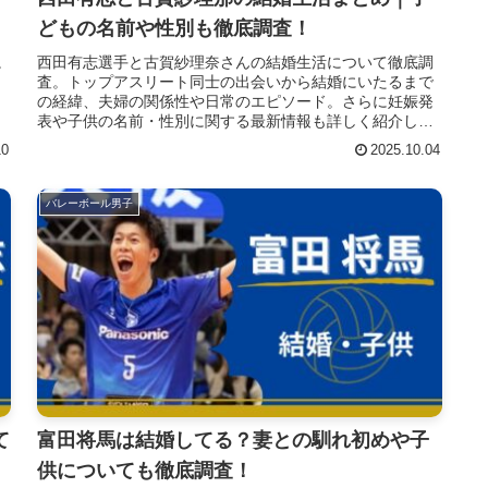
どもの名前や性別も徹底調査！
。
西田有志選手と古賀紗理奈さんの結婚生活について徹底調
、
査。トップアスリート同士の出会いから結婚にいたるまで
の経緯、夫婦の関係性や日常のエピソード。さらに妊娠発
表や子供の名前・性別に関する最新情報も詳しく紹介しま
す。ファン必見の二人の幸せな生活を紹介します。
10
2025.10.04
バレーボール男子
て
富田将馬は結婚してる？妻との馴れ初めや子
供についても徹底調査！