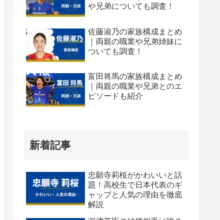
や兄弟についても調査！
佐藤淑乃の家族構成まとめ
｜両親の職業や兄弟姉妹に
ついても調査！
富田将馬の家族構成まとめ
｜両親の職業や兄弟とのエ
ピソードも紹介
新着記事
忠願寺莉桜がかわいいと話
題！高校生で日本代表のギ
ャップと人気の理由を徹底
解説