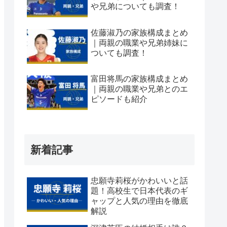
や兄弟についても調査！
佐藤淑乃の家族構成まとめ
｜両親の職業や兄弟姉妹に
ついても調査！
富田将馬の家族構成まとめ
｜両親の職業や兄弟とのエ
ピソードも紹介
新着記事
忠願寺莉桜がかわいいと話
題！高校生で日本代表のギ
ャップと人気の理由を徹底
解説