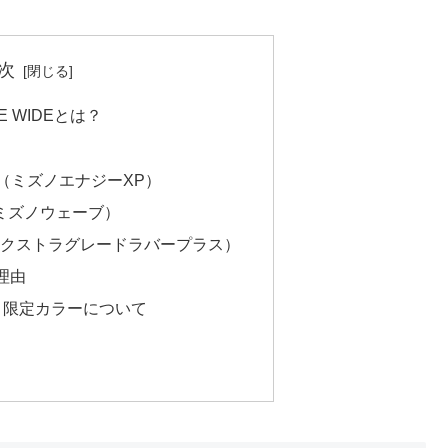
次
TE WIDEとは？
y XP（ミズノエナジーXP）
E（ミズノウェーブ）
+（エクストラグレードラバープラス）
理由
CK」限定カラーについて