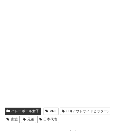
バレーボール女子
VNL
OH(アウトサイドヒッター)
家族
兄弟
日本代表