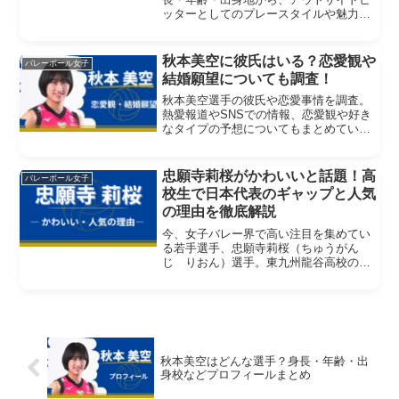
ッターとしてのプレースタイルや魅力ま
で詳しく紹介します。
秋本美空に彼氏はいる？恋愛観や
バレーボール女子
結婚願望についても調査！
秋本美空選手の彼氏や恋愛事情を調査。
熱愛報道やSNSでの情報、恋愛観や好き
なタイプの予想についてもまとめていま
す。
忠願寺莉桜がかわいいと話題！高
バレーボール女子
校生で日本代表のギャップと人気
の理由を徹底解説
今、女子バレー界で高い注目を集めてい
る若手選手、忠願寺莉桜（ちゅうがん
じ りおん）選手。東九州龍谷高校のエ
ース兼キャプテンとして活躍しながら、
2026年度の女子日本代表にも初選出され
た、実力・注目度ともに高い選手です。
そんな忠願寺選手が話題...
秋本美空はどんな選手？身長・年齢・出
身校などプロフィールまとめ