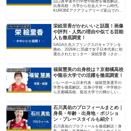
山口真季選手の学歴や経歴を徹底解説。
出身高校・大学から社会人チーム時代、
KUROBEアクアフェアリーズ富山での活
躍、日本代表選出までの歩みをまとめま
した。バレーボールを始めたきっかけや
これまでの実績、成長の軌跡がわかる内
栄絵里香がかわいいと話題！画像
バレーボール女子
容となっています。
や評判・人気の理由や似てる芸能
人も徹底調査！
SAGA久光スプリングスのキャプテンを
務め、2026年に35歳で女子日本代表に初
選出されたセッター・栄絵里香（さかえ
えりか）選手。実力派として知られる一
方で、「かわいい」「笑顔が素敵」と
SNSでも話題を集めています。この記事
福留慧美の出身校は？京都橘高校
バレーボール女子
では、栄選手の...
や龍谷大学での活躍を徹底調査！
バレーボール日本代表・福留慧美選手の
学歴を徹底解説。出身小学校・中学校か
ら京都橘高校、龍谷大学での輝かしい実
績やリベロ転向のきっかけまで詳しく紹
介します。
石川真佑のプロフィールまとめ｜
バレーボール女子
身長・年齢・出身地・ポジショ
ン・プレースタイルも紹介！
石川真佑のプロフィールを徹底解説！身
長・年齢・出身地から、アウトサイドヒ