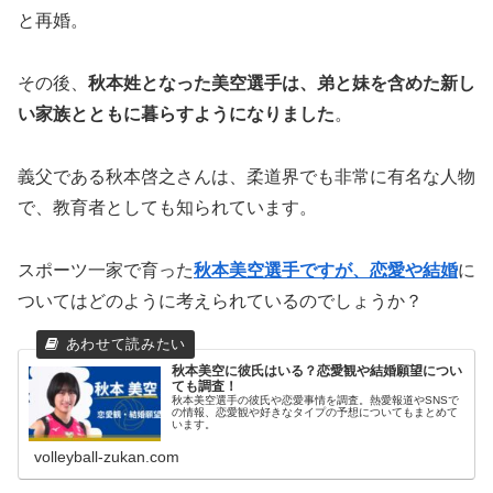
と再婚。
その後、
秋本姓となった美空選手は、弟と妹を含めた新し
い家族とともに暮らすようになりました
。
義父である秋本啓之さんは、柔道界でも非常に有名な人物
で、教育者としても知られています。
スポーツ一家で育った
秋本美空選手ですが、恋愛や結婚
に
ついてはどのように考えられているのでしょうか？
秋本美空に彼氏はいる？恋愛観や結婚願望につい
ても調査！
秋本美空選手の彼氏や恋愛事情を調査。熱愛報道やSNSで
の情報、恋愛観や好きなタイプの予想についてもまとめて
います。
volleyball-zukan.com