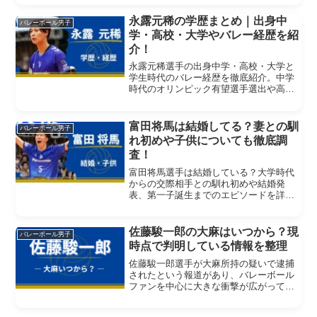
永露元稀の学歴まとめ｜出身中
バレーボール男子
学・高校・大学やバレー経歴を紹
介！
永露元稀選手の出身中学・高校・大学と
学生時代のバレー経歴を徹底紹介。中学
時代のオリンピック有望選手選出や高校3
冠の実績も掲載。
富田将馬は結婚してる？妻との馴
バレーボール男子
れ初めや子供についても徹底調
査！
富田将馬選手は結婚している？大学時代
からの交際相手との馴れ初めや結婚発
表、第一子誕生までのエピソードを詳し
く紹介します。
佐藤駿一郎の大麻はいつから？現
バレーボール男子
時点で判明している情報を整理
佐藤駿一郎選手が大麻所持の疑いで逮捕
されたという報道があり、バレーボール
ファンを中心に大きな衝撃が広がってい
ます。ネット上では「いつから？」「以
前から噂はあった？」といった声も増え