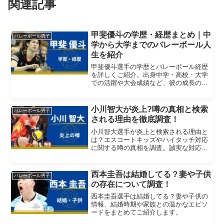
関連記事
甲斐優斗の学歴・経歴まとめ｜中
バレーボール男子
学から大学までのバレーボール人
生を紹介
甲斐優斗選手の学歴とバレーボール経歴
を詳しくご紹介。出身中学・高校・大学
での活躍や大会成績など、彼の成長の軌
跡をわかりやすくまとめています。
小川智大が炎上?噂の真相と検索
バレーボール男子
される理由を徹底調査！
小川智大選手が炎上と検索される理由と
は？エスコートキッズやハイタッチ対応
に関する噂の真相を調査。誠実な対応か
ら見える人柄にも注目。
西本圭吾は結婚してる？妻や子供
バレーボール男子
の存在について調査！
西本圭吾選手は結婚してる？妻や子供の
情報、結婚時期や家族との温かなエピソ
ードをまとめてご紹介します。