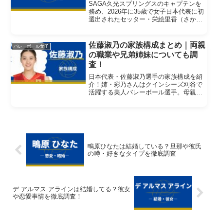
SAGA久光スプリングスのキャプテンを
務め、2026年に35歳で女子日本代表に初
選出されたセッター・栄絵里香（さかえ
えりか）選手。実力派として知られる一
方で、「かわいい」「笑顔が素敵」と
SNSでも話題を集めています。この記事
佐藤淑乃の家族構成まとめ｜両親
バレーボール女子
では、栄選手の...
の職業や兄弟姉妹についても調
査！
日本代表・佐藤淑乃選手の家族構成を紹
介！姉・彩乃さんはクインシーズ刈谷で
活躍する美人バレーボール選手。母親は
ママさんバレー経験者、父親はラグビー
好き？家族の支えやエピソードもまとめ
ました。
鴫原ひなたは結婚している？旦那や彼氏
の噂・好きなタイプを徹底調査
デ アルマス アラインは結婚してる？彼女
や恋愛事情を徹底調査！