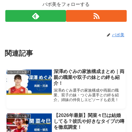
バボ美をフォローする
バボ美
関連記事
深澤めぐみの家族構成まとめ｜両
バレーボール女子
親の職業や双子の妹との絆も紹
介！
深澤めぐみ選手の家族構成や両親の職
業、双子の妹・つぐみ選手との絆を紹
介。姉妹の仲良しエピソードも必見！
【2026年最新】関菜々巳は結婚
バレーボール女子
してる？彼氏や好きなタイプの噂
を徹底調査！