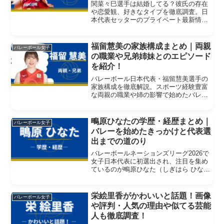
関菜々巳選手は結婚してる？彼氏の存在
や恋愛観、好きなタイプを徹底調査。日
本代表セッターのプライベート最新情報
をまとめました。
福留慧美の家族構成まとめ｜両親
バレーボール女子
の職業や兄弟姉妹とのエピソード
を紹介！
バレーボール日本代表・福留慧美選手の
家族構成を徹底解説。スポーツ経験豊富
な両親の職業や姉の影響で始めたバレー
エピソードなど、家族の支えに迫りま
す。
鴫原ひなたの学歴・経歴まとめ｜
バレーボール女子
バレーを始めたきっかけと代表選
出までの道のり
バレーボールネーションズリーグ2026で
女子日本代表に初選出され、注目を集め
ているのが鴫原ひなた（しぎはら ひな
た）選手です。パワフルなスパイクと高
い守備力が魅力のアウトサイドヒッター
で、所属するクインシーズ刈谷では3シー
栄絵里香がかわいいと話題！画像
バレーボール女子
ズン連続でキャプテ...
や評判・人気の理由や似てる芸能
人も徹底調査！