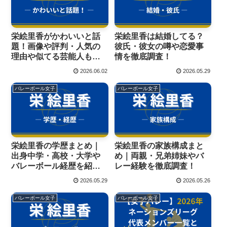
栄絵里香がかわいいと話
栄絵里香は結婚してる？
題！画像や評判・人気の
彼氏・彼女の噂や恋愛事
理由や似てる芸能人も徹
情を徹底調査！
底調査！
2026.06.02
2026.05.29
バレーボール女子
バレーボール女子
栄絵里香の学歴まとめ｜
栄絵里香の家族構成まと
出身中学・高校・大学や
め｜両親・兄弟姉妹やバ
バレーボール経歴を紹
レー経験を徹底調査！
介！
2026.05.29
2026.05.26
バレーボール女子
バレーボール女子